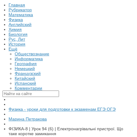
Главная
Рубрикатор
Математика
Физика
Английский
Химия
Биология
Рус, Лит
История
Ещё
Обществознание
Информатика
География
Немецкий
Французский
Китайский
Испанский
Комментарии
Физика - уроки для подготовки к экзаменам ЕГЭ ОГЭ
Марина Петракова
ФІЗИКА-8 | Урок 94 (6) | Електронагрівальні пристрої. Що
таке коротке замикання