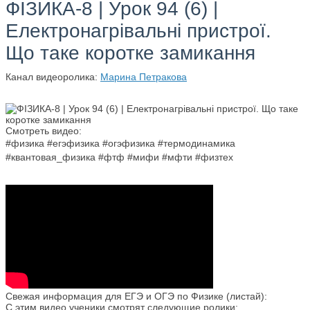
ФІЗИКА-8 | Урок 94 (6) |
Електронагрівальні пристрої.
Що таке коротке замикання
Канал видеоролика:
Марина Петракова
Смотреть видео:
#физика #егэфизика #огэфизика #термодинамика
#квантовая_физика #фтф #мифи #мфти #физтех
Свежая информация для ЕГЭ и ОГЭ по Физике (листай):
С этим видео ученики смотрят следующие ролики: