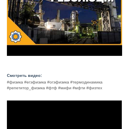
Смотреть видео:
#физика #егэфизика #огэфизика #термодинамика
#репетитор_физика #фтф #мифи #мфти #физтех