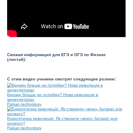
Свежая информация для ЕГЭ и ОГЭ по Физике
(листай):
С этим видео ученики смотрят следующие ролики:
Бензин більше не потрібен? Нова революція в
акумуляторах
Palsan technology
Енергетична революція: Як створити «вічні» батареї для
космосу?
Palsan technology