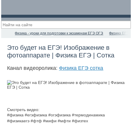
Физика - уроки для подготовки к экзаменам ЕГЭ ОГЭ
Физика ЕГЭ с
Это будет на ЕГЭ! Изображение в
фотоаппарате | Физика ЕГЭ | Сотка
Канал видеоролика:
Физика ЕГЭ сотка
Смотреть видео:
#физика #егэфизика #огэфизика #термодинамика
#физикаегэ #фтф #мифи #мфти #физтех