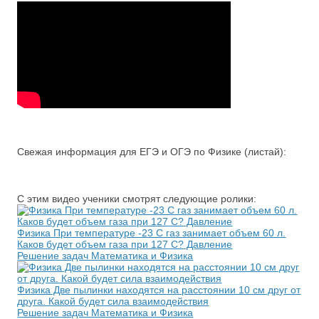
Свежая информация для ЕГЭ и ОГЭ по Физике (листай):
С этим видео ученики смотрят следующие ролики:
Физика При температуре -23 С газ занимает объем 60 л.
Каков будет объем газа при 127 С? Давление
Решение задач Математика и Физика
Физика Две пылинки находятся на расстоянии 10 см друг от
друга. Какой будет сила взаимодействия
Решение задач Математика и Физика