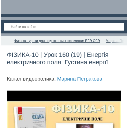
Физика - уроки для подготовки к экзаменам ЕГЭ ОГЭ
Марина Петр
ФІЗИКА-10 | Урок 160 (19) | Енергія
електричного поля. Густина енергії
Канал видеоролика:
Марина Петракова