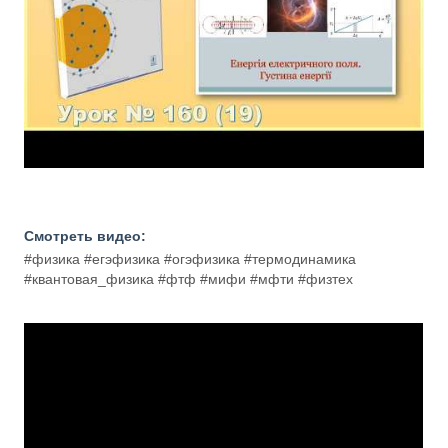
Смотреть видео:
#физика #егэфизика #огэфизика #термодинамика
#квантовая_физика #фтф #мифи #мфти #физтех