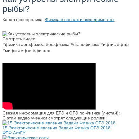
рыбы?
Канал видеоролика:
Физика в опытах и экспериментах
Смотреть видео:
#физика #егэфизика #огэфизика #егэпофизике #ифтис #фтф
#мифи #мфти #физтех
Свежая информация для ЕГЭ и ОГЭ по Физике (листай):
С этим видео ученики смотрят следующие ролики:
15 Электрические явления Задачи Физика ОГЭ 2018
ФТФ АлтГУ