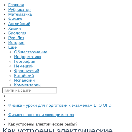
Главная
Рубрикатор
Математика
Физика
Английский
Химия
Биология
Рус, Лит
История
Ещё
Обществознание
Информатика
География
Немецкий
Французский
Китайский
Испанский
Комментарии
Физика - уроки для подготовки к экзаменам ЕГЭ ОГЭ
Физика в опытах и экспериментах
Как устроены электрические рыбы?
Как устроены электрические