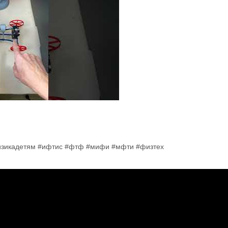
изикадетям #ифтис #фтф #мифи #мфти #физтех