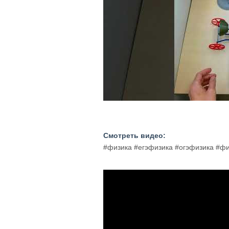
Смотреть видео:
#физика #егэфизика #огэфизика #ф