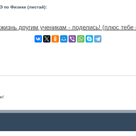
 по Физике (листай):
жизнь другим ученикам - поделись! (плюс тебе 
м!