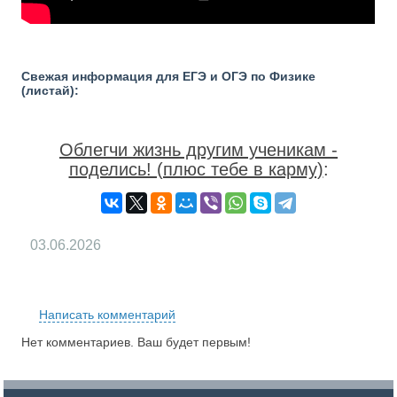
Свежая информация для ЕГЭ и ОГЭ по Физике
(листай):
Облегчи жизнь другим ученикам -
поделись! (плюс тебе в карму)
:
03.06.2026
RS
Написать комментарий
Нет комментариев. Ваш будет первым!