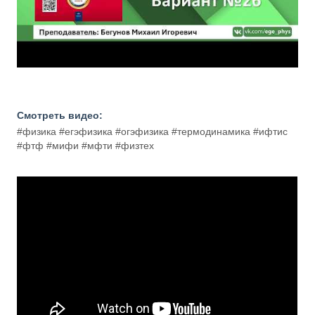
Смотреть видео:
#физика #егэфизика #огэфизика #термодинамика #ифтис
#фтф #мифи #мфти #физтех