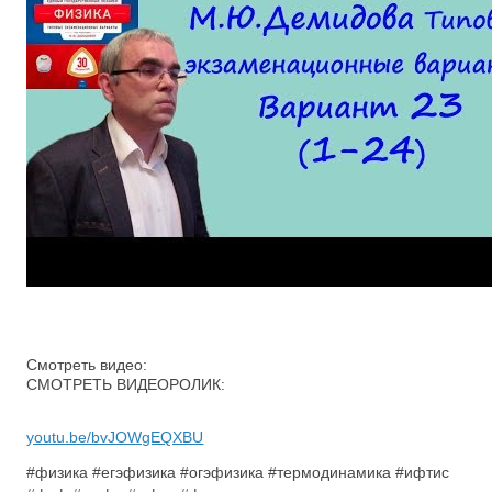
Смотреть видео:
СМОТРЕТЬ ВИДЕОРОЛИК:
youtu.be/bvJOWgEQXBU
#физика #егэфизика #огэфизика #термодинамика #ифтис