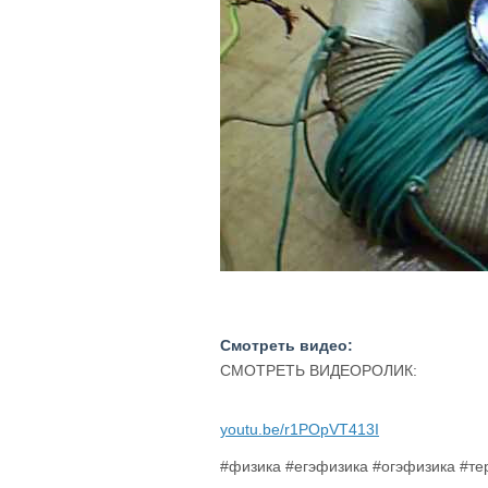
Смотреть видео:
СМОТРЕТЬ ВИДЕОРОЛИК:
youtu.be/r1POpVT413I
#физика #егэфизика #огэфизика #т