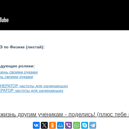
 по Физике (листай):
ледующие ролики:
ь своими руками
АТОР частоты для начинающих
жизнь другим ученикам - поделись! (плюс тебе 