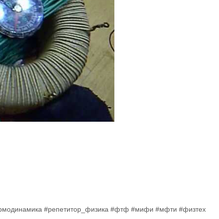
ермодинамика #репетитор_физика #фтф #мифи #мфти #физтех