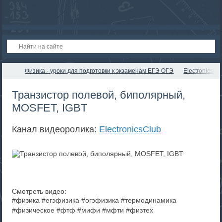
Физика - уроки для подготовки к экзаменам ЕГЭ ОГЭ
ElectronicsCl
Транзистор полевой, биполярный,
MOSFET, IGBT
Канал видеоролика:
ElectronicsClub
Смотреть видео:
#физика #егэфизика #огэфизика #термодинамика
#физическое #фтф #мифи #мфти #физтех