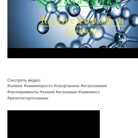
Смотреть видео:
#химия #химияпросто #неорганика #егэпохимии
#эксперименты #химик #егэхимия #химияегэ
#репетиторпохимии