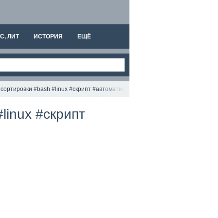
С, ЛИТ
ИСТОРИЯ
ЕЩЁ
 сортировки #bash #linux #скрипт #автоматизация #начинающим
linux #скрипт