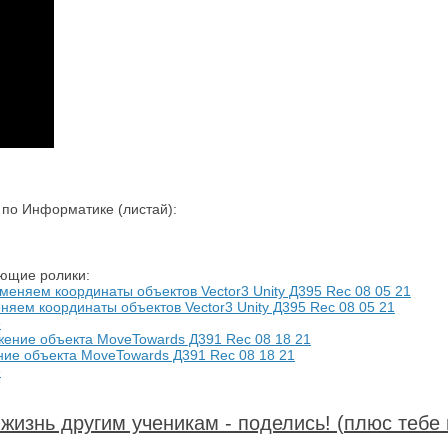
по Информатике (листай):
ующие ролики:
няем координаты объектов Vector3 Unity Д395 Rec 08 05 21
е
ние объекта MoveTowards Д391 Rec 08 18 21
е
жизнь другим ученикам - поделись! (плюс тебе 