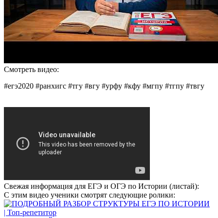
Смотреть видео:
#егэ2020 #ранхигс #тгу #вгу #урфу #кфу #мгпу #тгпу #твгу
Свежая информация для ЕГЭ и ОГЭ по Истории (листай):
С этим видео ученики смотрят следующие ролики: