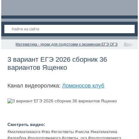
Математика - уроки для подготовки к экзаменам ЕГЭ ОГЭ
Ломонос
3 вариант ЕГЭ 2026 сборник 36
вариантов Ященко
Канал видеоролика:
Ломоносов клуб
Смотреть видео:
#математикаогэ #гвэ #егэответы #числа #математика
#алгебра #подготовкакогэ #ответы_огэ #подготовкакегэ