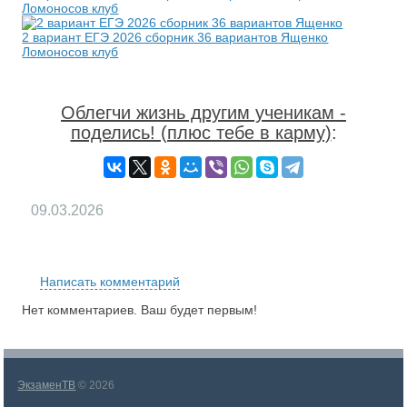
Ломоносов клуб
2 вариант ЕГЭ 2026 сборник 36 вариантов Ященко
Ломоносов клуб
Облегчи жизнь другим ученикам -
поделись! (плюс тебе в карму)
:
09.03.2026
RS
Написать комментарий
Нет комментариев. Ваш будет первым!
ЭкзаменТВ
© 2026