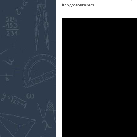
#подготовкакегэ