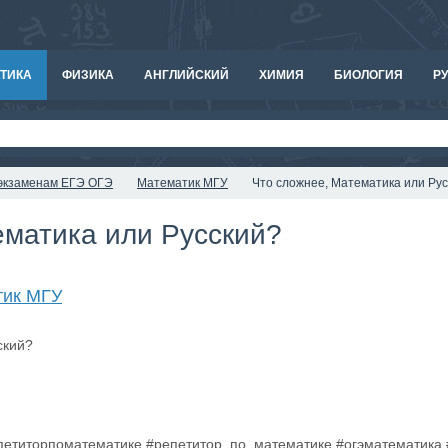
ТИКА
ФИЗИКА
АНГЛИЙСКИЙ
ХИМИЯ
БИОЛОГИЯ
РУ
к экзаменам ЕГЭ ОГЭ
Математик МГУ
Что сложнее, Математика или Ру
ематика или Русский?
тик МГУ
епетиторпоматематике #репетитор_по_математике #огэматематика #