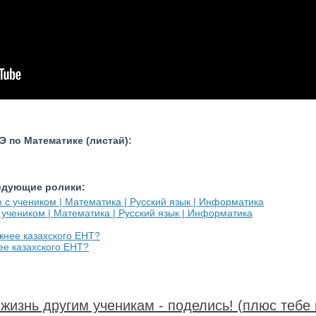
 по Математике (листай):
ледующие ролики:
 учеником | Математика | Русский язык | Информатика
ее казахского ЕНТ?
жизнь другим ученикам - поделись! (плюс тебе 