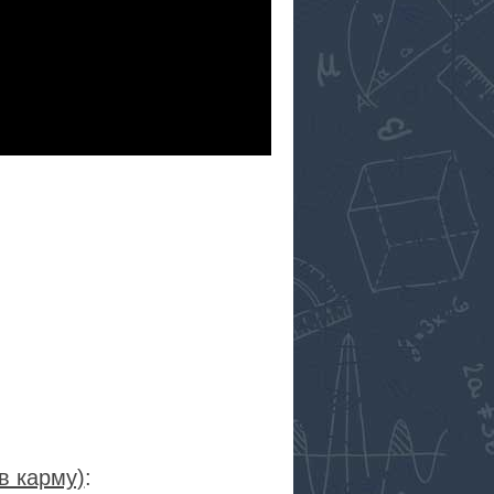
в карму)
: