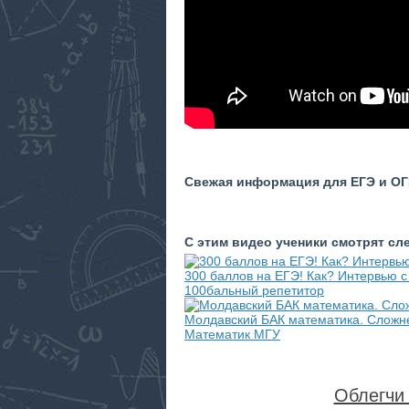
Свежая информация для ЕГЭ и ОГЭ
С этим видео ученики смотрят с
300 баллов на ЕГЭ! Как? Интервью с
100бальный репетитор
Молдавский БАК математика. Сложн
Математик МГУ
Облегчи 