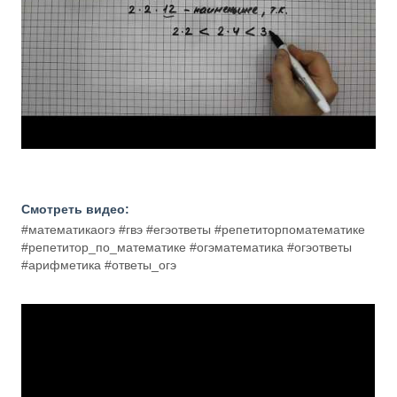
Смотреть видео:
#математикаогэ #гвэ #егэответы #репетиторпоматематике
#репетитор_по_математике #огэматематика #огэответы
#арифметика #ответы_огэ