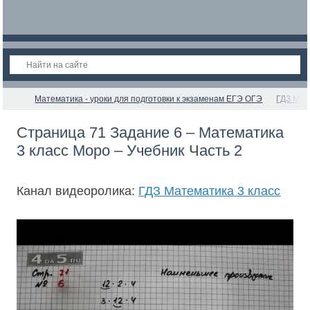
Математика - уроки для подготовки к экзаменам ЕГЭ ОГЭ
ГДЗ Мат
Страница 71 Задание 6 – Математика
3 класс Моро – Учебник Часть 2
Канал видеоролика:
ГДЗ Математика 3 класс