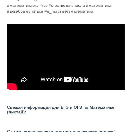
#математикаогэ #гвэ #егэответы #числа #математика
#алгебра #учиться #e_math #егэматематика
Свежая информация для ЕГЭ и ОГЭ по Математике
(листай):
С этим видео ученики смотрят следующие ролики: