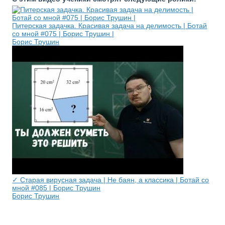
Питерская задачка. Красивая задача на делимость | Ботай
со мной #075 | Борис Трушин |
Борис Трушин
✓ Старая вирусная задача | Не баян, а классика | Ботай со
мной #085 | Борис Трушин
Борис Трушин