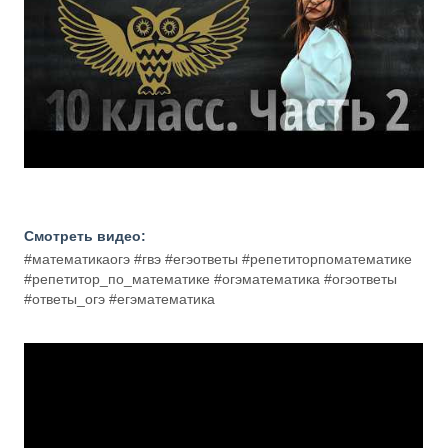
Смотреть видео:
#математикаогэ #гвэ #егэответы #репетиторпоматематике
#репетитор_по_математике #огэматематика #огэответы
#ответы_огэ #егэматематика