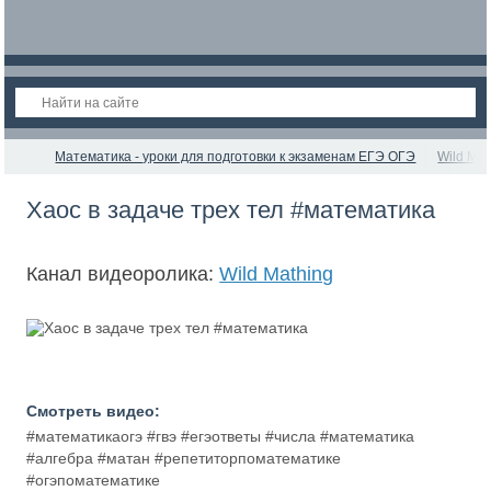
Математика - уроки для подготовки к экзаменам ЕГЭ ОГЭ
Wild Mat
Хаос в задаче трех тел #математика
Канал видеоролика:
Wild Mathing
Смотреть видео:
#математикаогэ #гвэ #егэответы #числа #математика
#алгебра #матан #репетиторпоматематике
#огэпоматематике