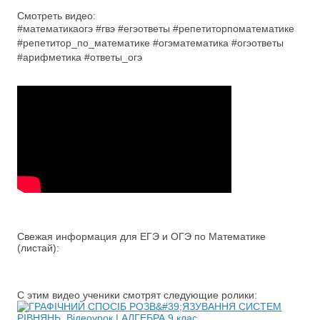
Смотреть видео:
#математикаогэ #гвэ #егэответы #репетиторпоматематике
#репетитор_по_математике #огэматематика #огэответы
#арифметика #ответы_огэ
Свежая информация для ЕГЭ и ОГЭ по Математике
(листай):
С этим видео ученики смотрят следующие ролики: