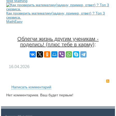
Wild Mathing
Как проверить математику(задачу, пример, ответ) ? Топ 3
сервиса.
MathEasy
Облегчи жизнь другим ученикам -
поделись! (плюс тебе в карму)
:
16.04.2026
RS
Написать комментарий
Нет комментариев. Ваш будет первым!