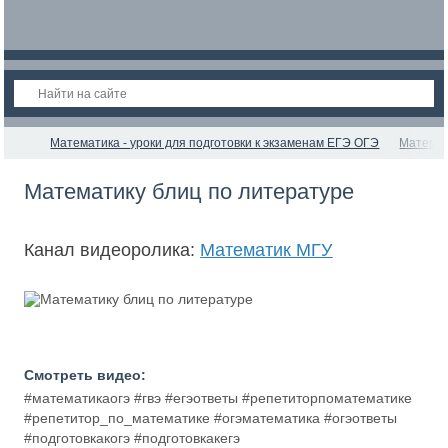
Математика - уроки для подготовки к экзаменам ЕГЭ ОГЭ
Матема
Математику блиц по литературе
Канал видеоролика:
Математик МГУ
Смотреть видео:
#математикаогэ #гвэ #егэответы #репетиторпоматематике
#репетитор_по_математике #огэматематика #огэответы
#подготовкакогэ #подготовкакегэ