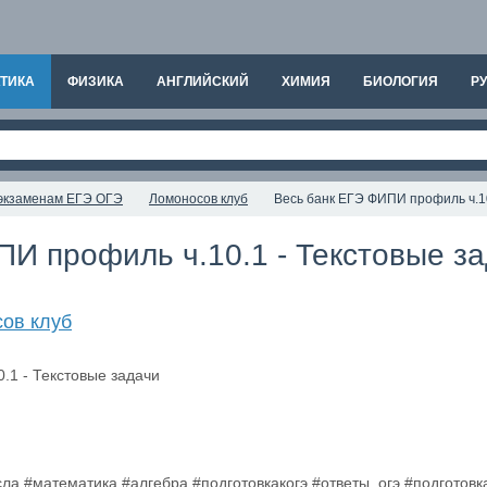
ТИКА
ФИЗИКА
АНГЛИЙСКИЙ
ХИМИЯ
БИОЛОГИЯ
РУ
к экзаменам ЕГЭ ОГЭ
Ломоносов клуб
Весь банк ЕГЭ ФИПИ профиль ч.10
ПИ профиль ч.10.1 - Текстовые з
ов клуб
сла #математика #алгебра #подготовкакогэ #ответы_огэ #подготовк