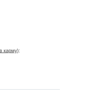
в карму)
:
RSS