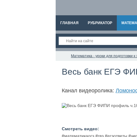
ГЛАВНАЯ
РУБРИКАТОР
МАТЕМА
Математика - уроки для подготовки 
Весь банк ЕГЭ ФИ
Канал видеоролика:
Ломонос
Смотреть видео:
#математикаогэ #гвэ #егэответы #чи