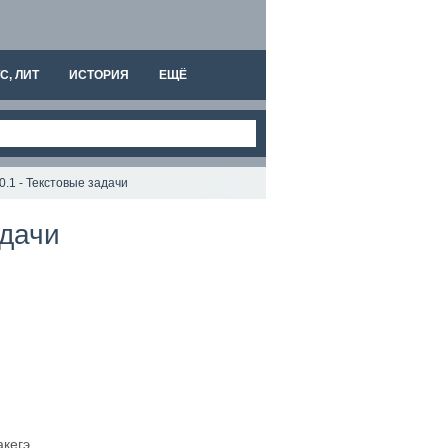
С, ЛИТ
ИСТОРИЯ
ЕЩЁ
.1 - Текстовые задачи
адачи
акегэ