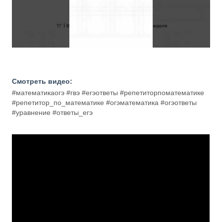
Смотреть видео:
#математикаогэ #гвэ #егэответы #репетиторпоматематике
#репетитор_по_математике #огэматематика #огэответы
#уравнение #ответы_егэ