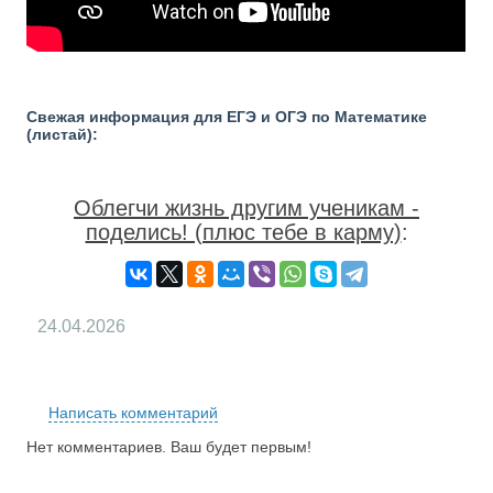
Свежая информация для ЕГЭ и ОГЭ по Математике
(листай):
Облегчи жизнь другим ученикам -
поделись! (плюс тебе в карму)
:
24.04.2026
RS
Написать комментарий
Нет комментариев. Ваш будет первым!