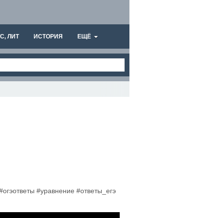
С, ЛИТ
ИСТОРИЯ
ЕЩЁ
#огэответы #уравнение #ответы_егэ