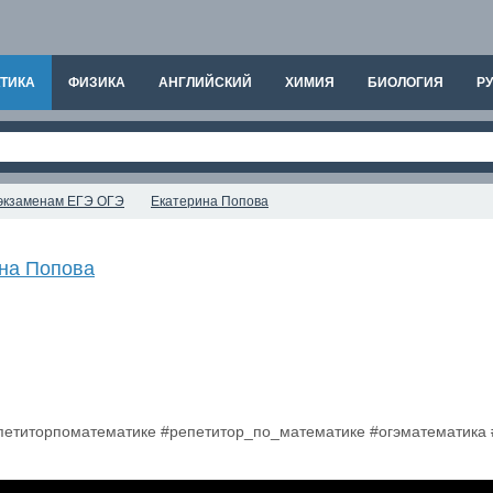
ТИКА
ФИЗИКА
АНГЛИЙСКИЙ
ХИМИЯ
БИОЛОГИЯ
РУ
к экзаменам ЕГЭ ОГЭ
Екатерина Попова
на Попова
епетиторпоматематике #репетитор_по_математике #огэматематика 