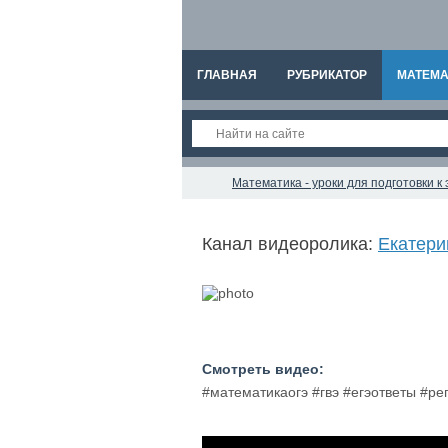
ГЛАВНАЯ
РУБРИКАТОР
МАТЕМА
Математика - уроки для подготовки 
Канал видеоролика:
Екатери
Смотреть видео:
#математикаогэ #гвэ #егэответы #р