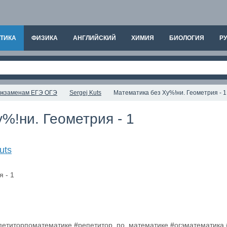
ТИКА
ФИЗИКА
АНГЛИЙСКИЙ
ХИМИЯ
БИОЛОГИЯ
РУ
к экзаменам ЕГЭ ОГЭ
Sergej Kuts
Математика без Ху%!ни. Геометрия - 1
%!ни. Геометрия - 1
uts
епетиторпоматематике #репетитор_по_математике #огэматематика 