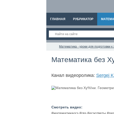
ГЛАВНАЯ
РУБРИКАТОР
МАТЕМА
Математика - уроки для подготовки 
Математика без Ху
Канал видеоролика:
Sergej K
Смотреть видео:
#математикаогэ #гвэ #егэответы #р