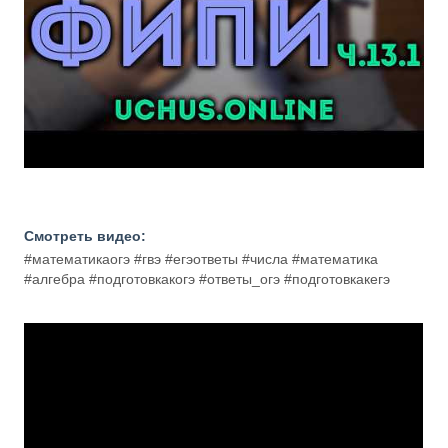
Смотреть видео:
#математикаогэ #гвэ #егэответы #числа #математика
#алгебра #подготовкакогэ #ответы_огэ #подготовкакегэ