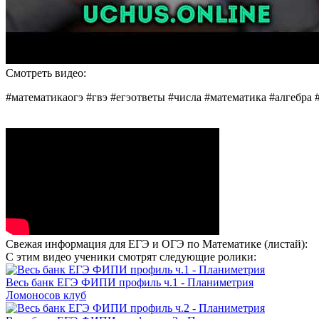
Смотреть видео:
#математикаогэ #гвэ #егэответы #числа #математика #алгебра 
Свежая информация для ЕГЭ и ОГЭ по Математике (листай):
С этим видео ученики смотрят следующие ролики:
Весь банк ЕГЭ ФИПИ профиль ч.1 - Планиметрия
Ломоносов клуб