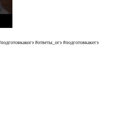
#подготовкакогэ #ответы_огэ #подготовкакегэ