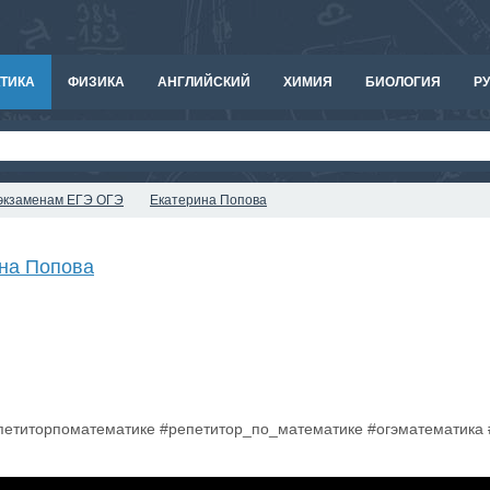
ТИКА
ФИЗИКА
АНГЛИЙСКИЙ
ХИМИЯ
БИОЛОГИЯ
РУ
к экзаменам ЕГЭ ОГЭ
Екатерина Попова
на Попова
епетиторпоматематике #репетитор_по_математике #огэматематика 