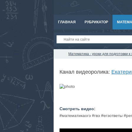
ГЛАВНАЯ
РУБРИКАТОР
МАТЕМА
Математика - уроки для подготовки 
Канал видеоролика:
Екатери
Смотреть видео:
#математикаогэ #гвэ #егэответы #р