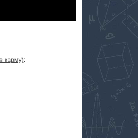
в карму)
:
RSS