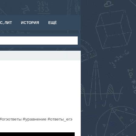
С, ЛИТ
ИСТОРИЯ
ЕЩЁ
#огэответы #уравнение #ответы_егэ