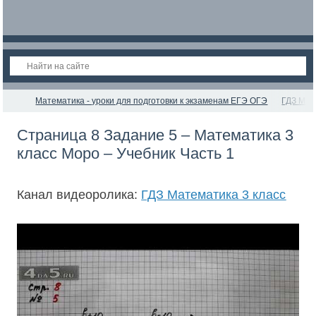
Математика - уроки для подготовки к экзаменам ЕГЭ ОГЭ
ГДЗ Мат
Страница 8 Задание 5 – Математика 3
класс Моро – Учебник Часть 1
Канал видеоролика:
ГДЗ Математика 3 класс