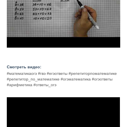
Смотреть видео:
#математикаогэ #гвэ #егэответы #репетиторпоматематике
#репетитор_по_математике #огэматематика #огэответы
#арифметика #ответы_огэ