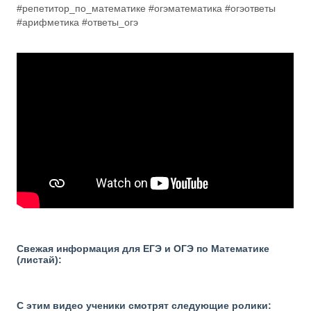
#репетитор_по_математике #огэматематика #огэответы
#арифметика #ответы_огэ
Свежая информация для ЕГЭ и ОГЭ по Математике
(листай):
С этим видео ученики смотрят следующие ролики: