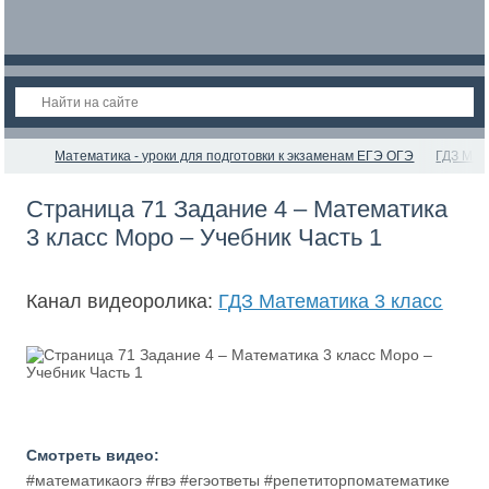
Математика - уроки для подготовки к экзаменам ЕГЭ ОГЭ
ГДЗ Мат
Страница 71 Задание 4 – Математика
3 класс Моро – Учебник Часть 1
Канал видеоролика:
ГДЗ Математика 3 класс
Смотреть видео:
#математикаогэ #гвэ #егэответы #репетиторпоматематике