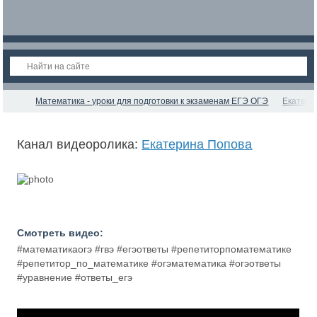
Математика - уроки для подготовки к экзаменам ЕГЭ ОГЭ
Екатери
Канал видеоролика:
Екатерина Попова
Смотреть видео:
#математикаогэ #гвэ #егэответы #репетиторпоматематике
#репетитор_по_математике #огэматематика #огэответы
#уравнение #ответы_егэ