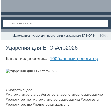
Математика - уроки для подготовки к экзаменам ЕГЭ ОГЭ
100баль
Ударения для ЕГЭ #егэ2026
Канал видеоролика:
100бальный репетитор
Смотреть видео:
#математикаогэ #гвэ #егэответы #репетиторпоматематике
#репетитор_по_математике #огэматематика #огэответы
#репетиторство #подготовкакэкзамену