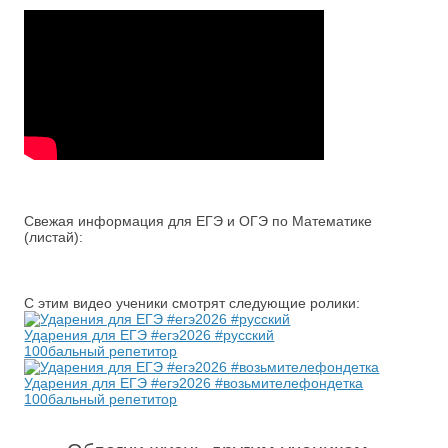
Свежая информация для ЕГЭ и ОГЭ по Математике
(листай):
С этим видео ученики смотрят следующие ролики:
Ударения для ЕГЭ #егэ2026 #русский
100бальный репетитор
Ударения для ЕГЭ #егэ2026 #возьмителефондетка
100бальный репетитор