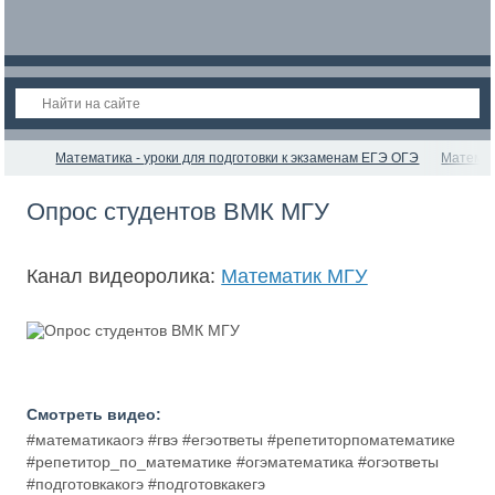
Математика - уроки для подготовки к экзаменам ЕГЭ ОГЭ
Матема
Опрос студентов ВМК МГУ
Канал видеоролика:
Математик МГУ
Смотреть видео:
#математикаогэ #гвэ #егэответы #репетиторпоматематике
#репетитор_по_математике #огэматематика #огэответы
#подготовкакогэ #подготовкакегэ