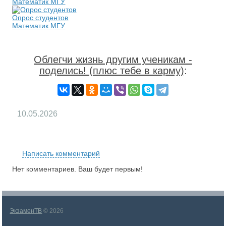
Математик МГУ
Опрос студентов
Математик МГУ
Облегчи жизнь другим ученикам -
поделись! (плюс тебе в карму)
:
10.05.2026
RS
Написать комментарий
Нет комментариев. Ваш будет первым!
ЭкзаменТВ
© 2026