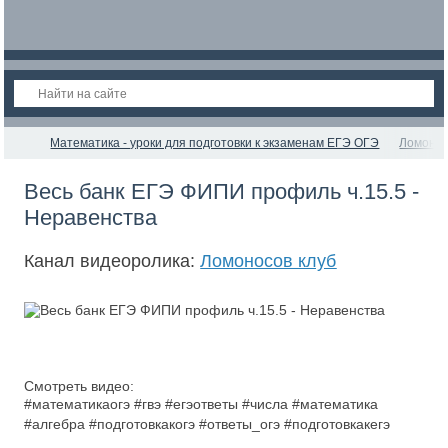
Математика - уроки для подготовки к экзаменам ЕГЭ ОГЭ
Ломонос
Весь банк ЕГЭ ФИПИ профиль ч.15.5 -
Неравенства
Канал видеоролика:
Ломоносов клуб
Смотреть видео:
#математикаогэ #гвэ #егэответы #числа #математика
#алгебра #подготовкакогэ #ответы_огэ #подготовкакегэ