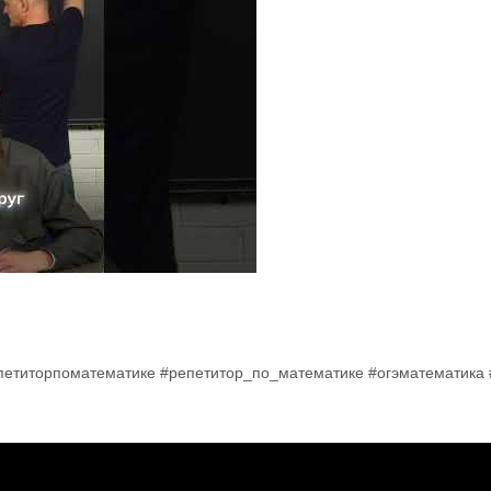
епетиторпоматематике #репетитор_по_математике #огэматематика #