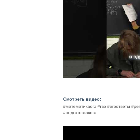
Смотреть видео:
#математикаогэ #гвэ #егэответы #р
#подготовкакегэ