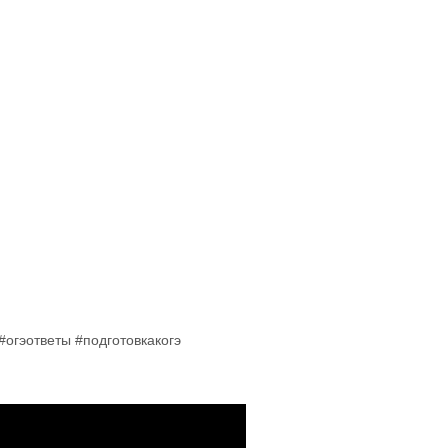
огэответы #подготовкакогэ