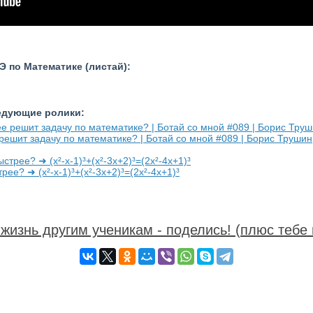
 по Математике (листай):
ледующие ролики:
 решит задачу по математике? | Ботай со мной #089 | Борис Трушин
ее? ➜ (x²-x-1)³+(x²-3x+2)³=(2x²-4x+1)³
жизнь другим ученикам - поделись! (плюс тебе 