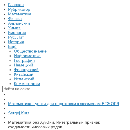
Главная
Рубрикатор
Математика
Физика
Английский
Химия
Биология
Рус, Лит
История
Ещё
Обществознание
Информатика
География
Немецкий
Французский
Китайский
Испанский
Комментарии
Математика - уроки для подготовки к экзаменам ЕГЭ ОГЭ
Sergej Kuts
Математика без Ху%!ни. Интегральный признак
сходимости числовых рядов.