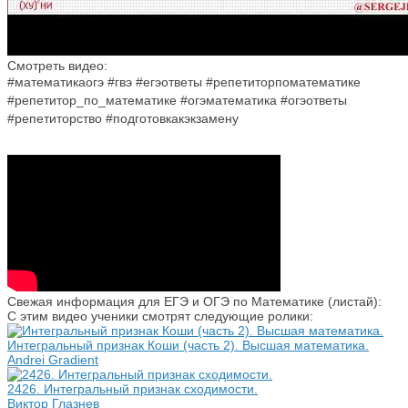
Смотреть видео:
#математикаогэ #гвэ #егэответы #репетиторпоматематике
#репетитор_по_математике #огэматематика #огэответы
#репетиторство #подготовкакэкзамену
Свежая информация для ЕГЭ и ОГЭ по Математике (листай):
С этим видео ученики смотрят следующие ролики:
Интегральный признак Коши (часть 2). Высшая математика.
Andrei Gradient
2426. Интегральный признак сходимости.
Виктор Глазнев