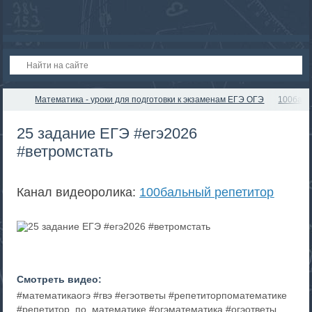
Математика - уроки для подготовки к экзаменам ЕГЭ ОГЭ
100баль
25 задание ЕГЭ #егэ2026
#ветромстать
Канал видеоролика:
100бальный репетитор
Смотреть видео:
#математикаогэ #гвэ #егэответы #репетиторпоматематике
#репетитор_по_математике #огэматематика #огэответы