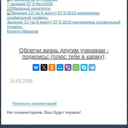
7 задание ЕГЭ #егэ2026
100бальный репетитор
Задание 13 (за 6 минут) ЕГЭ 2019 математика профильный
уровень.
Кирилл Макаров
Облегчи жизнь другим ученикам -
поделись! (плюс тебе в карму)
:
14.05.2026
RS
Написать комментарий
Нет комментариев. Ваш будет первым!