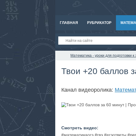
ГЛАВНАЯ
РУБРИКАТОР
МАТЕМА
Математика - уроки для подготовки 
Твои +20 баллов 
Канал видеоролика:
Матема
Смотреть видео:
#математикаогэ #гвэ #егэответы #р