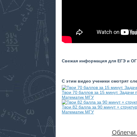
Свежая информация для ЕГЭ и ОГЭ
С этим видео ученики смотрят с
Твои 70 баллов за 15 минут. Задачи
Математик МГУ
Твои 82 балла за 90 минут + структ
Математик МГУ
Облегчи 