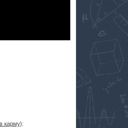
в карму)
: