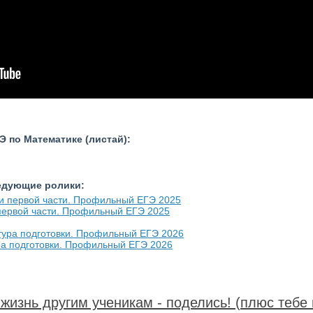
 по Математике (листай):
ледующие ролики:
 первой части. Профильный ЕГЭ 2025
ура подготовки. Профильный ЕГЭ 2026
жизнь другим ученикам - поделись! (плюс тебе 