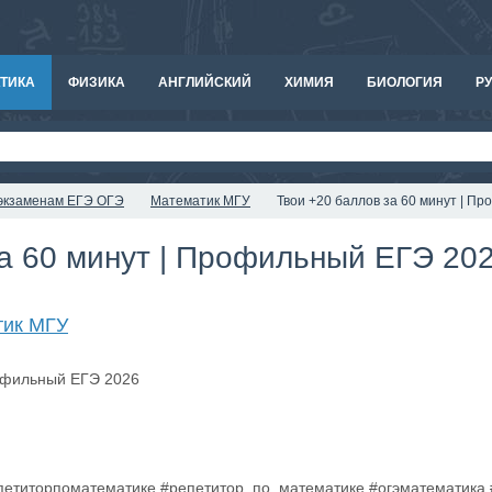
ТИКА
ФИЗИКА
АНГЛИЙСКИЙ
ХИМИЯ
БИОЛОГИЯ
РУ
к экзаменам ЕГЭ ОГЭ
Математик МГУ
Твои +20 баллов за 60 минут | П
за 60 минут | Профильный ЕГЭ 20
тик МГУ
епетиторпоматематике #репетитор_по_математике #огэматематика #