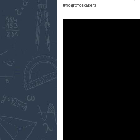
#подготовкакегэ