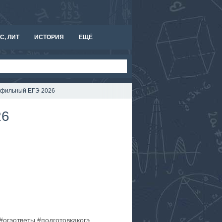
С, ЛИТ
ИСТОРИЯ
ЕЩЁ
рофильный ЕГЭ 2026
26
огэответы #подготовкакогэ