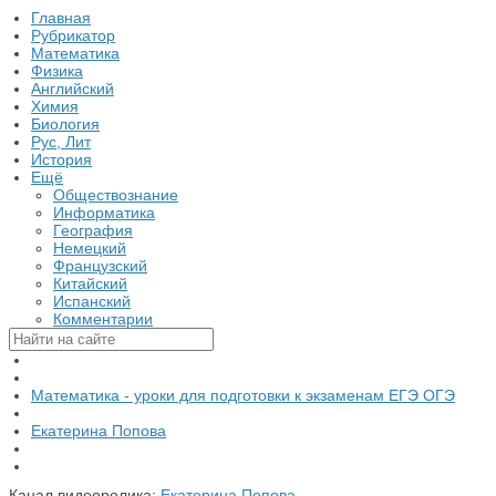
Главная
Рубрикатор
Математика
Физика
Английский
Химия
Биология
Рус, Лит
История
Ещё
Обществознание
Информатика
География
Немецкий
Французский
Китайский
Испанский
Комментарии
Математика - уроки для подготовки к экзаменам ЕГЭ ОГЭ
Екатерина Попова
Канал видеоролика:
Екатерина Попова