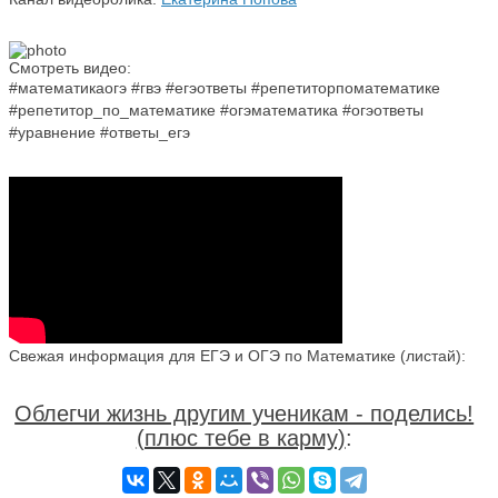
Смотреть видео:
#математикаогэ #гвэ #егэответы #репетиторпоматематике
#репетитор_по_математике #огэматематика #огэответы
#уравнение #ответы_егэ
Свежая информация для ЕГЭ и ОГЭ по Математике (листай):
Облегчи жизнь другим ученикам - поделись!
(плюс тебе в карму)
: