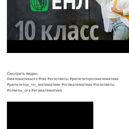
Смотреть видео:
#математикаогэ #гвэ #егэответы #репетиторпоматематике
#репетитор_по_математике #огэматематика #огэответы
#ответы_огэ #егэматематика