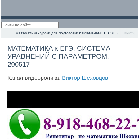
Математика - уроки для подготовки к экзаменам ЕГЭ ОГЭ
Виктор 
МАТЕМАТИКА к ЕГЭ. СИСТЕМА
УРАВНЕНИЙ С ПАРАМЕТРОМ.
290517
Канал видеоролика:
Виктор Шеховцов