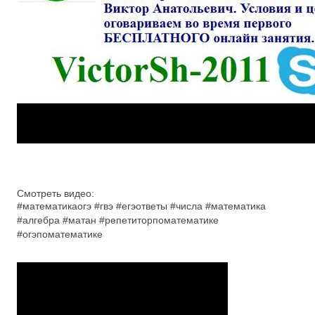
Смотреть видео:
#математикаогэ #гвэ #егэответы #числа #математика
#алгебра #матан #репетиторпоматематике
#огэпоматематике