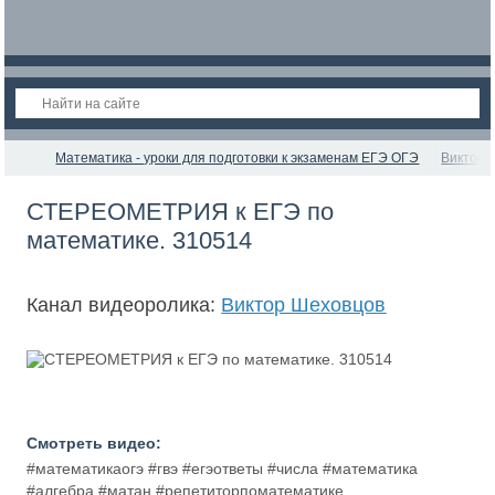
Математика - уроки для подготовки к экзаменам ЕГЭ ОГЭ
Виктор 
СТЕРЕОМЕТРИЯ к ЕГЭ по
математике. 310514
Канал видеоролика:
Виктор Шеховцов
Смотреть видео:
#математикаогэ #гвэ #егэответы #числа #математика
#алгебра #матан #репетиторпоматематике