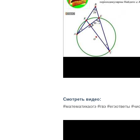
Смотреть видео:
#математикаогэ #гвэ #егэответы #ч