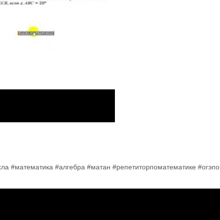
исла #математика #алгебра #матан #репетиторпоматематике #огэп