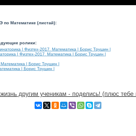
 по Математике (листай):
ледующие ролики:
торика | Физтех-2017. Математика | Борис Трушин |
тематика | Борис Трушин |
жизнь другим ученикам - поделись! (плюс тебе 