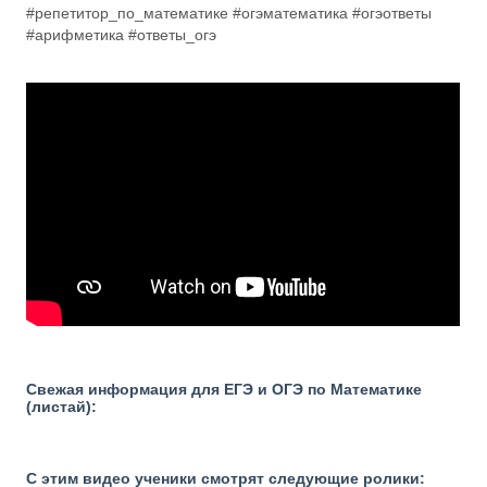
#репетитор_по_математике #огэматематика #огэответы
#арифметика #ответы_огэ
Свежая информация для ЕГЭ и ОГЭ по Математике
(листай):
С этим видео ученики смотрят следующие ролики: