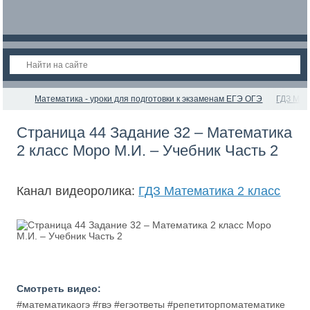
Математика - уроки для подготовки к экзаменам ЕГЭ ОГЭ
ГДЗ Мат
Страница 44 Задание 32 – Математика
2 класс Моро М.И. – Учебник Часть 2
Канал видеоролика:
ГДЗ Математика 2 класс
Смотреть видео:
#математикаогэ #гвэ #егэответы #репетиторпоматематике