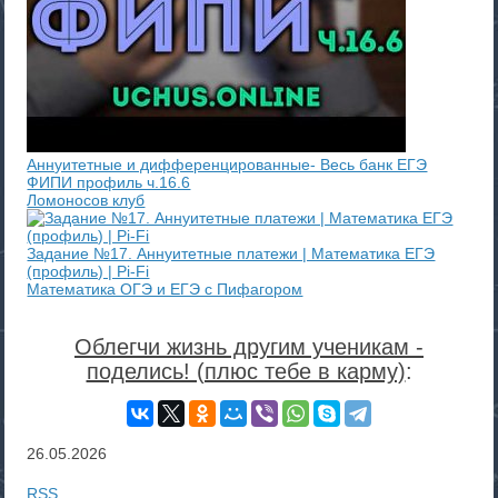
Аннуитетные и дифференцированные- Весь банк ЕГЭ
ФИПИ профиль ч.16.6
Ломоносов клуб
Задание №17. Аннуитетные платежи | Математика ЕГЭ
(профиль) | Pi-Fi
Математика ОГЭ и ЕГЭ с Пифагором
Облегчи жизнь другим ученикам -
поделись! (плюс тебе в карму)
:
26.05.2026
RSS