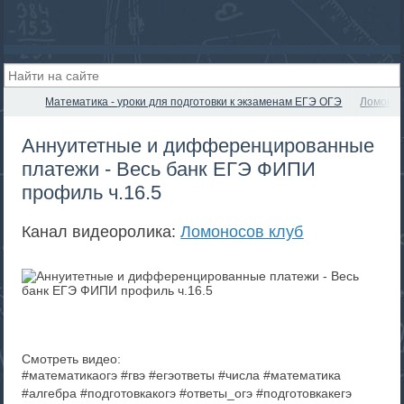
Математика - уроки для подготовки к экзаменам ЕГЭ ОГЭ
Ломонос
Аннуитетные и дифференцированные
платежи - Весь банк ЕГЭ ФИПИ
профиль ч.16.5
Канал видеоролика:
Ломоносов клуб
Смотреть видео:
#математикаогэ #гвэ #егэответы #числа #математика
#алгебра #подготовкакогэ #ответы_огэ #подготовкакегэ