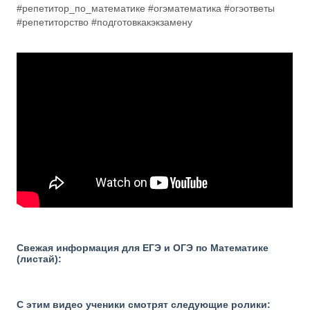
#репетитор_по_математике #огэматематика #огэответы
#репетиторство #подготовкакэкзамену
Свежая информация для ЕГЭ и ОГЭ по Математике
(листай):
С этим видео ученики смотрят следующие ролики: