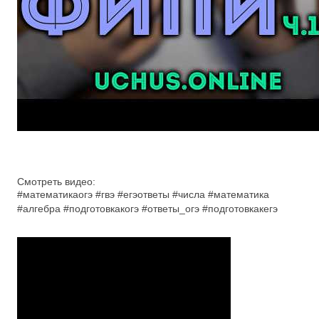
Смотреть видео:
#математикаогэ #гвэ #егэответы #числа #математика
#алгебра #подготовкакогэ #ответы_огэ #подготовкакегэ