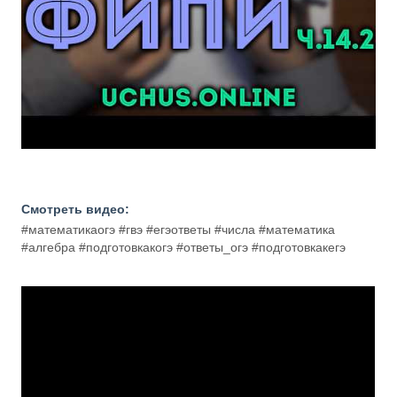
Смотреть видео:
#математикаогэ #гвэ #егэответы #числа #математика
#алгебра #подготовкакогэ #ответы_огэ #подготовкакегэ