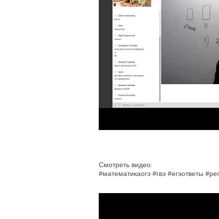
Смотреть видео:
#математикаогэ #гвэ #егэответы #р