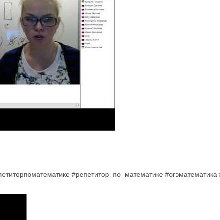
епетиторпоматематике #репетитор_по_математике #огэматематика 