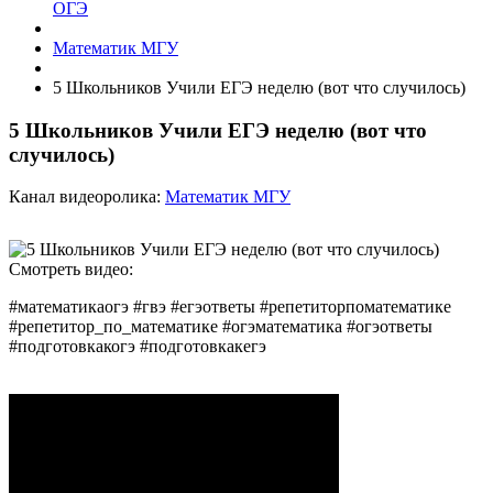
ОГЭ
Математик МГУ
5 Школьников Учили ЕГЭ неделю (вот что случилось)
5 Школьников Учили ЕГЭ неделю (вот что
случилось)
Канал видеоролика:
Математик МГУ
Смотреть видео:
#математикаогэ #гвэ #егэответы #репетиторпоматематике
#репетитор_по_математике #огэматематика #огэответы
#подготовкакогэ #подготовкакегэ